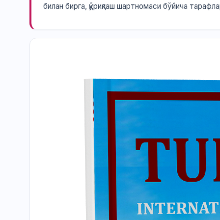
билан бирга, қўриқлаш шартномаси бўйича тарафла