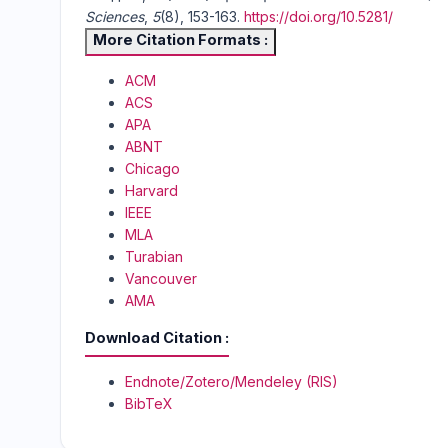
Sciences
,
5
(8), 153-163.
https://doi.org/10.5281/
More Citation Formats
ACM
ACS
APA
ABNT
Chicago
Harvard
IEEE
MLA
Turabian
Vancouver
AMA
Download Citation
Endnote/Zotero/Mendeley (RIS)
BibTeX