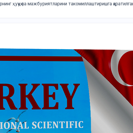
рнинг ҳуқуқ ва мажбуриятларини такомиллаштиришга қаратилга