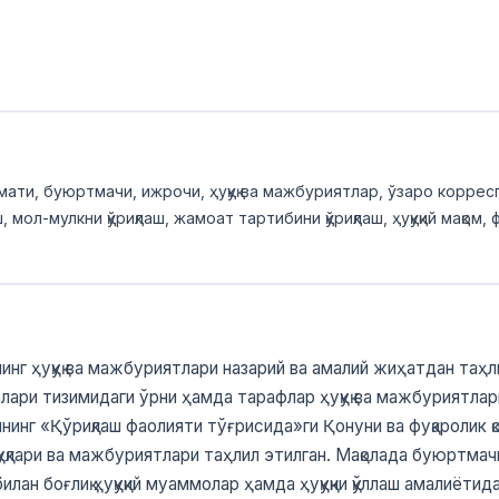
хизмати, буюртмачи, ижрочи, ҳуқуқ ва мажбуриятлар, ўзаро корр
 мол-мулкни қўриқлаш, жамоат тартибини қўриқлаш, ҳуқуқий мақом,
инг ҳуқуқ ва мажбуриятлари назарий ва амалий жиҳатдан таҳли
малари тизимидаги ўрни ҳамда тарафлар ҳуқуқ ва мажбуриятл
инг «Қўриқлаш фаолияти тўғрисида»ги Қонуни ва фуқаролик қо
уқлари ва мажбуриятлари таҳлил этилган. Мақолада буюртмачи
н боғлиқ ҳуқуқий муаммолар ҳамда ҳуқуқни қўллаш амалиётида