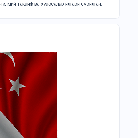
н илмий таклиф ва хулосалар илгари сурилган.