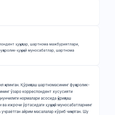
еспондент ҳуқуқлар, шартнома мажбуриятлари,
 фуқаролик-ҳуқуқий муносабатлар, шартнома
л қилинган. Қўриқлаш шартномасининг фуқаролик-
арининг ўзаро корреспондент хусусияти
нунчилиги нормалари асосида қўриқлаш
 ва ижрочи ўртасидаги ҳуқуқий муносабатларнинг
 учраётган айрим масалалар кўриб чиқилган. Шу