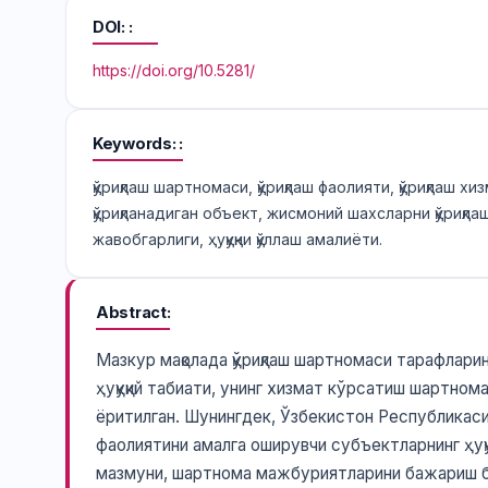
DOI:
https://doi.org/10.5281/
Keywords:
қўриқлаш шартномаси, қўриқлаш фаолияти, қўриқлаш 
қўриқланадиган объект, жисмоний шахсларни қўриқлаш,
жавобгарлиги, ҳуқуқни қўллаш амалиёти.
Abstract
Мазкур мақолада қўриқлаш шартномаси тарафларин
ҳуқуқий табиати, унинг хизмат кўрсатиш шартно
ёритилган. Шунингдек, Ўзбекистон Республикасин
фаолиятини амалга оширувчи субъектларнинг ҳуқ
мазмуни, шартнома мажбуриятларини бажариш била