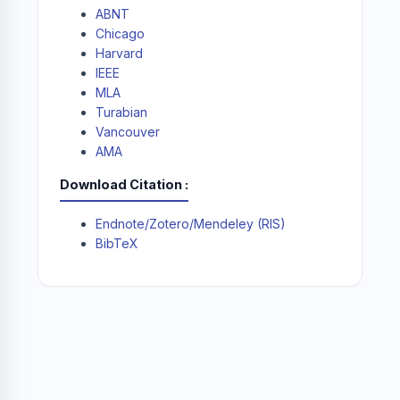
ABNT
Chicago
Harvard
IEEE
MLA
Turabian
Vancouver
AMA
Download Citation
Endnote/Zotero/Mendeley (RIS)
BibTeX