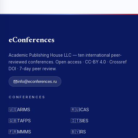
eConferences
Academic Publishing House LLC — ten international peer-
reviewed conferences. Open access · CC-BY 4.0 · Crossref
DOI · 7-day peer review.
info@econferences.ru
CONFERENCES
🇺🇸
ARIMS
🇷🇺
ICAS
🇬🇧
TAFPS
🇮🇹
SIES
🇫🇷
MMMS
🇧🇾
IRS