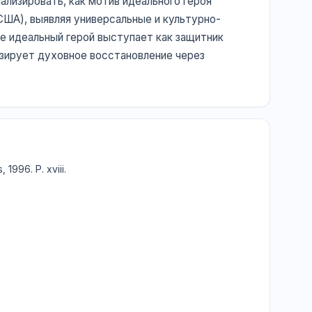
ализировать, как мотив идеального героя
США), выявляя универсальные и культурно-
ре идеальный герой выступает как защитник
изирует духовное восстановление через
 1996. P. xviii.