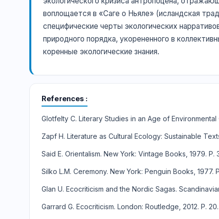
экологического кризиса антропоцена, отражающе
воплощается в «Саге о Ньяле» (исландская тра
специфические черты экологических нарративов
природного порядка, укорененного в коллективн
коренные экологические знания.
References
Glotfelty C. Literary Studies in an Age of Environmental 
Zapf H. Literature as Cultural Ecology: Sustainable Tex
Said E. Orientalism. New York: Vintage Books, 1979. P. 
Silko L.M. Ceremony. New York: Penguin Books, 1977. P.
Glan U. Ecocriticism and the Nordic Sagas. Scandinavian 
Garrard G. Ecocriticism. London: Routledge, 2012. P. 20.