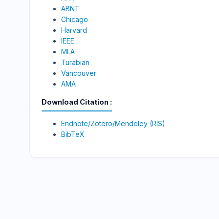
ABNT
Chicago
Harvard
IEEE
MLA
Turabian
Vancouver
AMA
Download Citation
Endnote/Zotero/Mendeley (RIS)
BibTeX