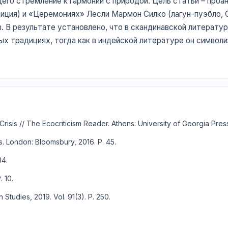
го стремление к гармонии с природой. Цель статьи – проан
диция) и «Церемониях» Лесли Мармон Силко (лагун-пуэбло, 
. В результате установлено, что в скандинавской литерату
ых традициях, тогда как в индейской литературе он символ
Crisis // The Ecocriticism Reader. Athens: University of Georgia Press,
ts. London: Bloomsbury, 2016. P. 45.
34.
 10.
Studies, 2019. Vol. 91(3). P. 250.