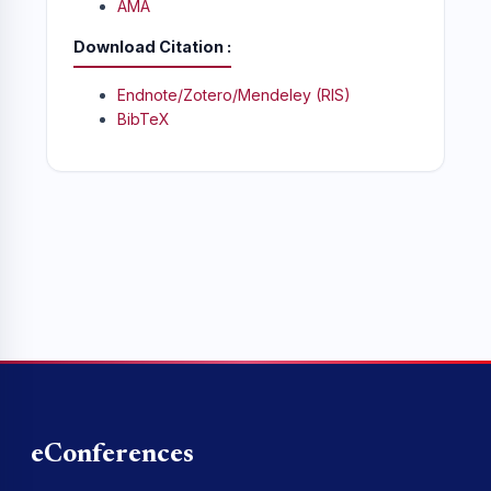
AMA
Download Citation
Endnote/Zotero/Mendeley (RIS)
BibTeX
eConferences