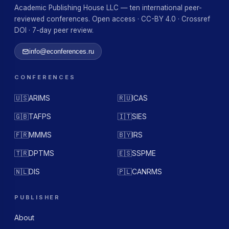
Academic Publishing House LLC — ten international peer-
reviewed conferences. Open access · CC-BY 4.0 · Crossref
DOI · 7-day peer review.
info@econferences.ru
CONFERENCES
🇺🇸
ARIMS
🇷🇺
ICAS
🇬🇧
TAFPS
🇮🇹
SIES
🇫🇷
MMMS
🇧🇾
IRS
🇹🇷
DPTMS
🇪🇸
SSPME
🇳🇱
DIS
🇵🇱
CANRMS
PUBLISHER
About