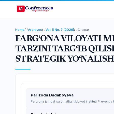
Home
/
Archives
/
Vol. 5 No. 7 (2026)
/
Статьи
FARG‘ONA VILOYATI M
TARZINI TARG‘IB QILI
STRATEGIK YO‘NALIS
Parizoda Dadaboyeva
Farg'ona jamoat salomatligi tibbiyot instituti Preventiv 