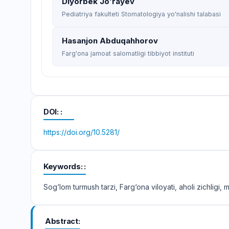
Diyorbek Joʻrayev
Pediatriya fakulteti Stomatologiya yoʻnalishi talabasi
Hasanjon Abduqahhorov
Farg'ona jamoat salomatligi tibbiyot instituti
DOI:
https://doi.org/10.5281/
Keywords:
Sog‘lom turmush tarzi, Farg‘ona viloyati, aholi zichligi,
Abstract