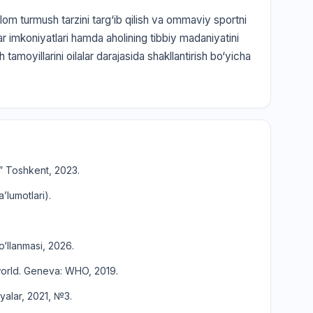
om turmush tarzini targ‘ib qilish va ommaviy sportni
yalar imkoniyatlari hamda aholining tibbiy madaniyatini
 tamoyillarini oilalar darajasida shakllantirish bo‘yicha
.” Toshkent, 2023.
’lumotlari).
o‘llanmasi, 2026.
 world. Geneva: WHO, 2019.
iyalar, 2021, №3.