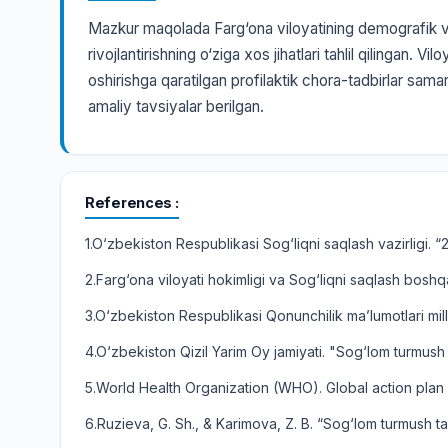
Mazkur maqolada Farg‘ona viloyatining demografik va h
rivojlantirishning o‘ziga xos jihatlari tahlil qilingan.
oshirishga qaratilgan profilaktik chora-tadbirlar samara
amaliy tavsiyalar berilgan.
References
1.O‘zbekiston Respublikasi Sog‘liqni saqlash vazirligi. 
2.Farg‘ona viloyati hokimligi va Sog‘liqni saqlash boshqar
3.O‘zbekiston Respublikasi Qonunchilik ma’lumotlari mill
4.O‘zbekiston Qizil Yarim Oy jamiyati. "Sog‘lom turmush t
5.World Health Organization (WHO). Global action plan 
6.Ruzieva, G. Sh., & Karimova, Z. B. “Sog‘lom turmush tarz