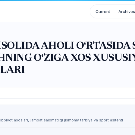
Current
Archives
ISOLIDA AHOLI O‘RTASID
SHNING O‘ZIGA XOS XUSUSI
HLARI
tibbiyot asoslari, jamoat salomatligi jismoniy tarbiya va sport asitenti