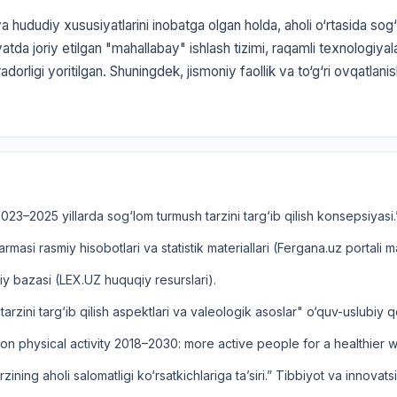
ududiy xususiyatlarini inobatga olgan holda, aholi o‘rtasida sog‘l
 Viloyatda joriy etilgan "mahallabay" ishlash tizimi, raqamli texnologi
dorligi yoritilgan. Shuningdek, jismoniy faollik va to‘g‘ri ovqatlanish
“2023–2025 yillarda sog‘lom turmush tarzini targ‘ib qilish konsepsiyasi
masi rasmiy hisobotlari va statistik materiallari (Fergana.uz portali ma
iy bazasi (LEX.UZ huquqiy resurslari).
arzini targ‘ib qilish aspektlari va valeologik asoslar" o‘quv-uslubiy q
on physical activity 2018–2030: more active people for a healthier
ining aholi salomatligi ko‘rsatkichlariga ta’siri.” Tibbiyot va innovats