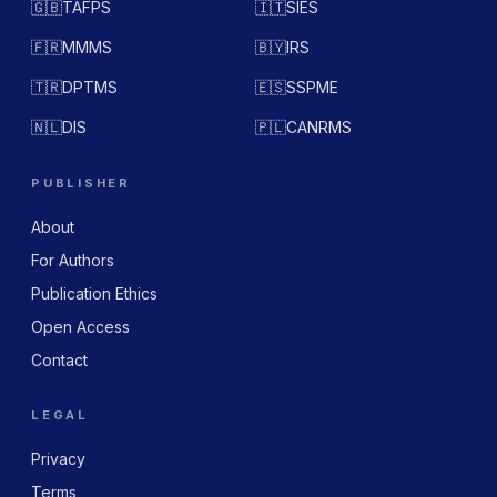
🇬🇧
TAFPS
🇮🇹
SIES
🇫🇷
MMMS
🇧🇾
IRS
🇹🇷
DPTMS
🇪🇸
SSPME
🇳🇱
DIS
🇵🇱
CANRMS
PUBLISHER
About
For Authors
Publication Ethics
Open Access
Contact
LEGAL
Privacy
Terms