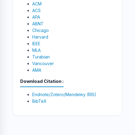
ACM
ACS
APA
ABNT
Chicago
Harvard
IEEE
MLA
Turabian
Vancouver
AMA
Download Citation
Endnote/Zotero/Mendeley (RIS)
BibTeX