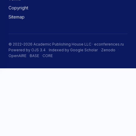
Copyright
Sitemap
© 2022–2026 Academic Publishing House LLC · econferences.ru
Powered by OJS 3.4
Indexed by Google Scholar
Zenodo
OpenAIRE
BASE
CORE