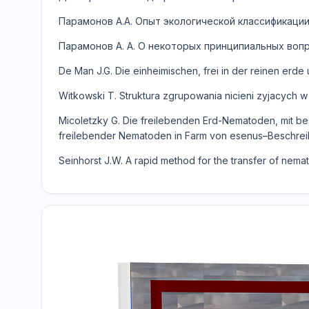
Парамонов А.А. Опыт экологической классификации ф
Парамонов А. А. О некоторых принципиальных вопрос
De Man J.G. Die einheimischen, frei in der reinen erde 
Witkowski T. Struktura zgrupowania nicieni zyjacych w g
Micoletzky G. Die freilebenden Erd-Nematoden, mit bes
freilebender Nematoden in Farm von esenus–Beschreibun
Seinhorst J.W. A rapid method for the transfer of nemat