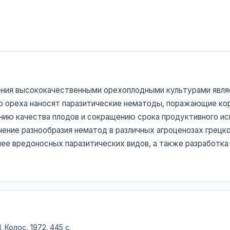
ения высококачественными орехоплодными культурами являе
о ореха наносят паразитические нематоды, поражающие ко
ию качества плодов и сокращению срока продуктивного исп
ение разнообразия нематод в различных агроценозах грецко
лее вредоносных паразитических видов, а также разработка
 Колос, 1972. 445 с.