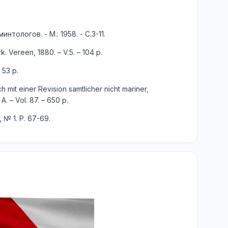
ологов. - М.: 1958. - С.3-11.
. Vereen, 1880. – V.5. – 104 p.
 53 p.
mit einer Revision samtlicher nicht mariner,
 – Vol. 87. – 650 p.
, № 1. P. 67-69.