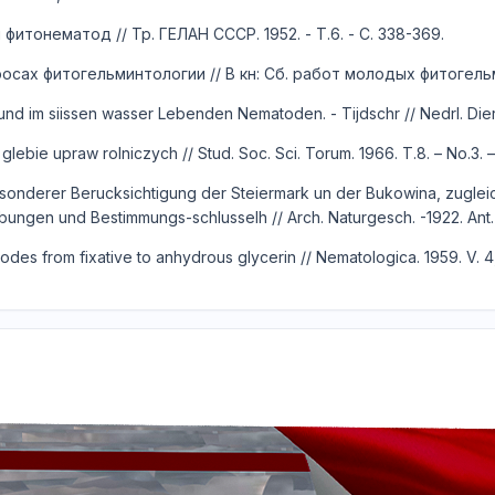
итонематод // Тр. ГЕЛАН СССР. 1952. - Т.6. - С. 338-369.
ах фитогельминтологии // В кн: Сб. работ молодых фитогельминт
und im siissen wasser Lebenden Nematoden. - Tijdschr // Nedrl. Dierk
lebie upraw rolniczych // Stud. Soc. Sci. Torum. 1966. T.8. – No.3. –
onderer Berucksichtigung der Steiermark un der Bukowina, zugleich 
gen und Bestimmungs-schlusselh // Arch. Naturgesch. -1922. Ant. A.
odes from fixative to anhydrous glycerin // Nematologica. 1959. V. 4