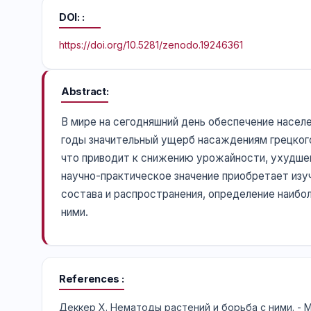
DOI:
https://doi.org/10.5281/zenodo.19246361
Abstract
В мире на сегодняшний день обеспечение насел
годы значительный ущерб насаждениям грецког
что приводит к снижению урожайности, ухудшен
научно-практическое значение приобретает изуч
состава и распространения, определение наибо
ними.
References
Деккер Х. Нематоды растений и борьба с ними. - М.