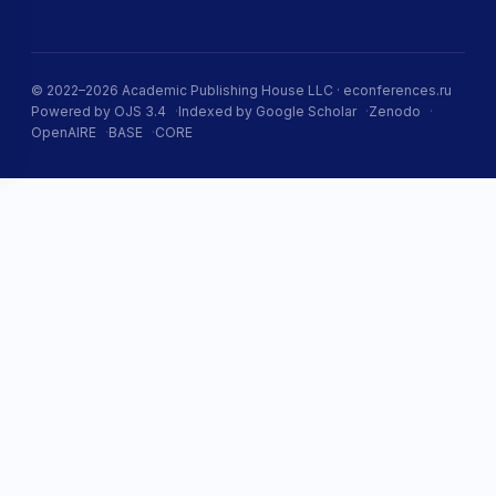
© 2022–2026 Academic Publishing House LLC · econferences.ru
Powered by OJS 3.4
Indexed by Google Scholar
Zenodo
OpenAIRE
BASE
CORE