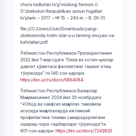
chora-tadbirlari to‘g‘risida»gi farmoni //
O‘zbekiston Respublikasi qonun hujjatlari
to‘plami. – 2017. – № 15. – 243-m. – B. 26–31.
file:///C:/Users/User/Downloads/yangi-
zbekistonda-hotin-izlar-u-u-larining-imoyasi-va-
kafolatlari.pdf.
Ўзбекистон Республикаси Президентининг
2022 йил 1-мартдаги “Оила ва хотин-қизлар
давлат қўмитаси фаолиятини ташкил этиш
тўғрисида” ги 146-сон қарори.
https://lex.uz/ru/docs/5884084
.
Ўзбекистон Республикаси Вазирлар
Маҳкамасининг 2024 йил 30-ноябрдаги
“«Обод ва хавфсиз маҳалла» тамойили
асосида маҳаллаларда ижтимоий
профилактика тизими самарадорлигини
ошириш чора-тадбирлари тўғрисида”ги
801-сон қарори.
https://lex.uz/docs/7243832
.