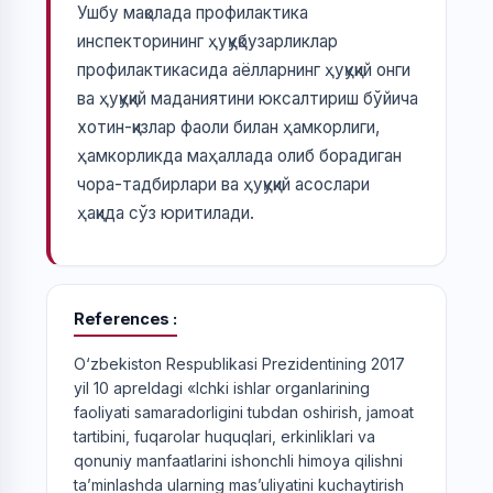
Ушбу мақолада профилактика
инспекторининг ҳуқуқбузарликлар
профилактикасида аёлларнинг ҳуқуқий онги
ва ҳуқуқий маданиятини юксалтириш бўйича
хотин-қизлар фаоли билан ҳамкорлиги,
ҳамкорликда маҳаллада олиб борадиган
чора-тадбирлари ва ҳуқуқий асослари
ҳақида сўз юритилади.
References
O‘zbekiston Respublikasi Prezidentining 2017
yil 10 apreldagi «Ichki ishlar organlarining
faoliyati samaradorligini tubdan oshirish, jamoat
tartibini, fuqarolar huquqlari, erkinliklari va
qonuniy manfaatlarini ishonchli himoya qilishni
ta’minlashda ularning mas’uliyatini kuchaytirish