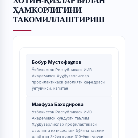
ХОТИН-ҚИЗЛАР БИЛАН
ҲАМКОРЛИГИНИ
ТАКОМИЛЛАШТИРИШ
Бобур Мустофақулов
Ўзбекистон Республикаси ИИВ
Академияси Хуқуқбузарликлар
профилактикаси фаолияти кафедраси
ўқитувчиси, капитан
Махфуза Баходирова
Ўзбекистон Республикаси ИИВ
Академияси кундузги таълим
Ҳуқуқбузарликлар профилактикаси
фаолияти ихтисослиги бўйича таълим
олаётган 3-ўқув курси 310-ўқув гуруҳи