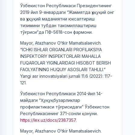
Ўзбекистон Республикаси Президентининг
2019 йил 9-январдаги “Жамиятда ҳуқуқий онг
ва ҳуқуқий маданиятни юксалтириш
тизимини тубдан такомиллаштириш
тўғриси”да ПФ-5618-сон фармони.
Mayor, Atazhanov Oʻtkir Mamatsalaevich.
“ICHKI ISHLAR ORGANLARI PROFILAKSIYA
INSPEKTORIY INSPEKTORLARI MAHALLA
FUQAROLAR YIGINLARIDAGI HISOBOT BERISH
FAOLYATINING HUQUIY ASOSLARI TAHLILI.”
Yangi asr innovatsiyalari jurnali 11.6 (2022): 117-
121.
Ўзбекистон Республикаси 2014-йил 14-
майдаги “Ҳуқуқбузарликлар
профилактикаси тўғрисидаги” Ўзбекистон
Республикасининг 371-сонли қонуни.
https://lex.uz/docs/2387357
.
Mayor, Atazhanov Oʻtkir Mamatsalaevich.