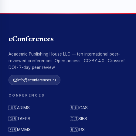
eConferences
Academic Publishing House LLC — ten international peer-
reviewed conferences. Open access · CC-BY 4.0 · Crossref
DOI · 7-day peer review.
info@econferences.ru
CONFERENCES
🇺🇸
ARIMS
🇷🇺
ICAS
🇬🇧
TAFPS
🇮🇹
SIES
🇫🇷
MMMS
🇧🇾
IRS