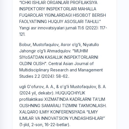
“ICHKI ISHLAR ORGANLARI PROFILAKSIYA
INSPEKTORIY INSPEKTORLARI MAHALLA
FUQAROLAR YIGINLARIDAGI HISOBOT BERISH
FAOLYATINING HUQUIY ASOSLARI TAHLILI.”
Yangi asr innovatsiyalari jurnali 11.6 (2022): 117-
121.
Bobur, Mustofaqulov, Asror o‘g‘li, Niyatullo
Jahongir o‘g‘li Ahmadqulov. "MUHIM
SIYoSATDAN KASALLIK INSPEKTORLARINI
OLDINI OLISH". Central Asian Journal of
Multidisciplinary Research and Management
Studies 2.2 (2024): 58-62..
ugli Gʻofurov, A. A., & oʻgʻli Mustofaqulov, B. A.
(2024 yil, dekabr). HUQUQCHIYLIK
profilaktikasi XIZMATINDA KADRLARNI TA'LIM
OLISHNING SAMARALI TIZIMINI TAKMONLASH.
XALQARO ILMIY KONFERENSIYADA “ILMIY
ILIMLAR VA INNOVATSION YUNDASHISHLARI”
(1-jild, 2-son, 16-22-betlar).