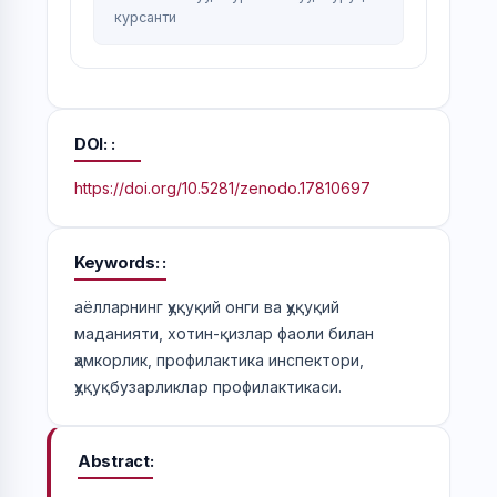
курсанти
DOI:
https://doi.org/10.5281/zenodo.17810697
Keywords:
аёлларнинг ҳуқуқий онги ва ҳуқуқий
маданияти, хотин-қизлар фаоли билан
ҳамкорлик, профилактика инспектори,
ҳуқуқбузарликлар профилактикаси.
Abstract