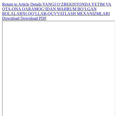
Return to Article Details
YANGI O‘ZBEKISTONDA YETIM VA
OTA-ONA QARAMOG‘IDAN MAHRUM BO‘LGAN
BOLALARNI QO‘LLAB-QUVVATLASH MEXANIZMLARI
Download
Download PDF